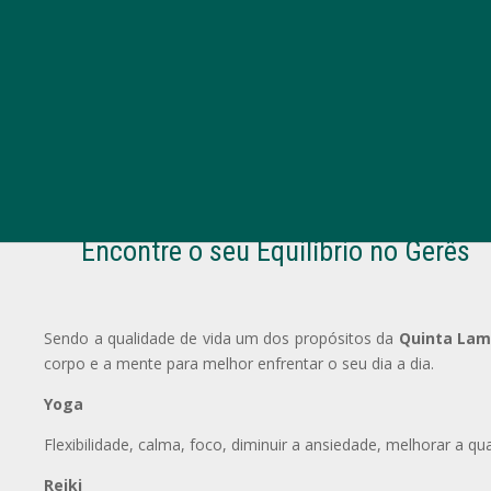
Yoga, Reiki, Meditação e Movimento
Encontre o seu Equilíbrio no Gerês
Sendo a qualidade de vida um dos propósitos da
Quinta Lam
corpo e a mente para melhor enfrentar o seu dia a dia.
Yoga
Flexibilidade, calma, foco, diminuir a ansiedade, melhorar a q
Reiki