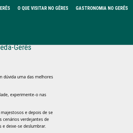
GERÊS
O QUE VISITAR NO GÊRES
GASTRONOMIA NO GERÊS
enture‑se a
neda-Gerês
em dúvida uma das melhores
dade, experimente-o nas
majestosos e depois de se
s cenários verdejantes de
s e deixe-se deslumbrar.