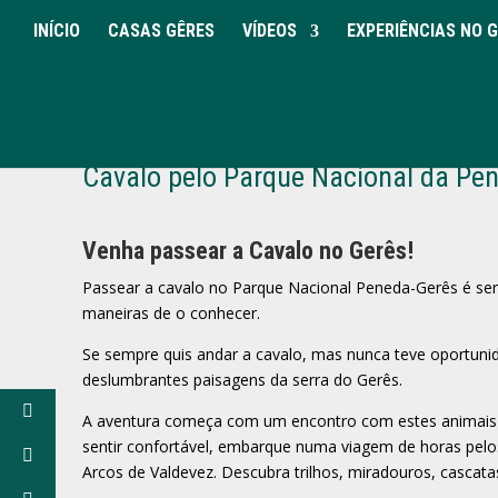
INÍCIO
CASAS GÊRES
VÍDEOS
EXPERIÊNCIAS NO 
Equitação em Arcos de Valdevez: Av
Cavalo pelo Parque Nacional da Pe
Venha passear a Cavalo no Gerês!
Passear a cavalo no Parque Nacional Peneda-Gerês é s
maneiras de o conhecer.
Se sempre quis andar a cavalo, mas nunca teve oportuni
deslumbrantes paisagens da serra do Gerês.
A aventura começa com um encontro com estes animais 
sentir confortável, embarque numa viagem de horas pelo
Arcos de Valdevez. Descubra trilhos, miradouros, cascata