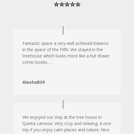
⭐⭐⭐⭐⭐
Fantastic space a very well achieved balance
in the space of the Fifth. We stayed in the
treehouse which looks more like a hut drawn
comic books. …
AleshaB39
We enjoyed our stay at the tree house in
Quinta Lamosa. Very cozy and relaxing. A nice
trip if you enjoy calm places and nature. Nice