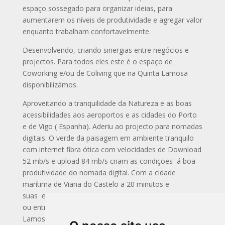
espaço sossegado para organizar ideias, para
aumentarem os níveis de produtividade e agregar valor
enquanto trabalham confortavelmente.
Desenvolvendo, criando sinergias entre negócios e
projectos. Para todos eles este é o espaço de
Coworking e/ou de Coliving que na Quinta Lamosa
disponibilizámos.
Aproveitando a tranquilidade da Natureza e as boas
acessibilidades aos aeroportos e as cidades do Porto
e de Vigo ( Espanha). Aderiu ao projecto para nomadas
digitais. O verde da paisagem em ambiente tranquilo
com internet fibra ótica com velocidades de Download
52 mb/s e upload 84 mb/s criam as condições
á boa
produtividade do nomada digital. Com a cidade
marítima de Viana do Castelo a 20 minutos e
suas
excelentes praias para a pratica de kitsurf, surf
ou entre as actividades do Ecoturismo da Quinta
Lamosa, como paddle board, kayak, cavalos,