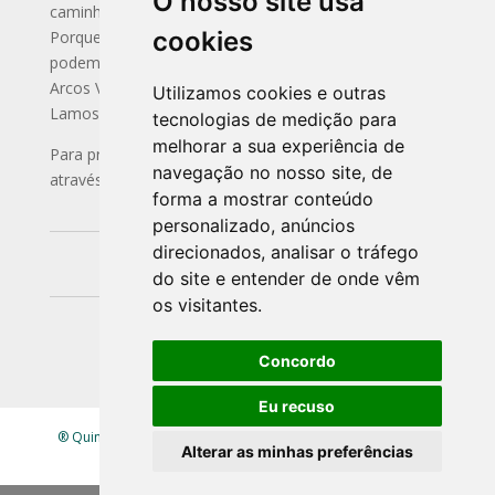
O nosso site usa
caminhadas, pode este descontrair enquanto trabalha.
cookies
Porque nos preocupamos com a sustentabilidade
podem mover-se entre a casa e o centro da vila de
Arcos Valdevez nas bicicleta do Ecoturismo da Quinta
Utilizamos cookies e outras
Lamosa ao longo do rio por uma ecovia de 3 km.
tecnologias de medição para
melhorar a sua experiência de
Para preços e condições podem contactar-nos
navegação no nosso site, de
através:
forma a mostrar conteúdo
Whatsapp
: 00351914509049
personalizado, anúncios
direcionados, analisar o tráfego
Instagram
:
https://www.instagram.com/
quintalamosa/
do site e entender de onde vêm
os visitantes.
Mail:
quintalamosa@gmail.com
Concordo
Eu recuso
® Quinta Lamosa - Ecoturismo |
Política de Privacidade
|
Alterar as minhas preferências
Livro de Reclamações
| Mapa
site