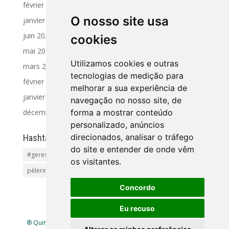
février 2025
O nosso site usa
janvier 2025
juin 2024
cookies
mai 2024
Utilizamos cookies e outras
mars 2024
tecnologias de medição para
février 2024
melhorar a sua experiência de
janvier 2024
navegação no nosso site, de
décembre 2023
forma a mostrar conteúdo
personalizado, anúncios
direcionados, analisar o tráfego
Hashtag
do site e entender de onde vêm
#geres
Activités et Excursions
Pet friendly
Plages
os visitantes.
pèlerinage
Tourisme Rural
vacances
Concordo
Eu recuso
® Quinta Lamosa - Ecoturismo |
Política de Privacidade
|