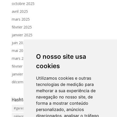
octobre 2025
avril 2025
mars 2025
février 2025
janvier 2025
juin 2024
mai 2024
O nosso site usa
mars 2024
cookies
février 2024
janvier 2024
Utilizamos cookies e outras
décembre 2023
tecnologias de medição para
melhorar a sua experiência de
navegação no nosso site, de
Hashtag
forma a mostrar conteúdo
#geres
Activités et Excursions
Pet friendly
Plages
personalizado, anúncios
direcionados, analisar o tráfego
pèlerinage
Tourisme Rural
vacances