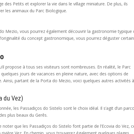
e des Petits et explorer la vie dans le village miniature. De plus, ils
trer les animaux du Parc Biologique.
a do Mezio, vous pourrez également découvrir la gastronomie typique 
l’originalité du concept gastronomique, vous pourrez déguster certai
lo
u’il propose à tous ses visiteurs sont nombreuses. En réalité, le Parc
r quelques jours de vacances en pleine nature, avec des options de
. Ainsi, partant de la Porta do Mezio, voici quelques autres activités 
ia du Vez)
ée, les Passadiços do Sistelo sont le choix idéal. Il s’agit d’un parc
 des plus beaux du Gerês.
e noter que les Passadiços do Sistelo font partie de l’Ecovia do Vez, c
la rivière Vez. En chemin, vous trouverez également quelques plages