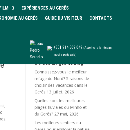
FILM
EXPÉRIENCES AU GERÊS
RONOMIE AU GERÊS
GUIDE DU VISITEUR
CONTACTS
+351 914 509 049
(Appel vers le réseau
mobile portugais)
ne
Últimos artigos no blog
Connaissez-vous le meilleur
refuge du Nord? 5 raisons de
choisir des vacances dans le
Gerês
13 juillet, 2026
Quelles sont les meilleures
nsi,
plages fluviales du Minho et
rc
du Gerês?
27 mai, 2026
nds.
Les meilleurs sentiers du
Gerês pour explorer la nature