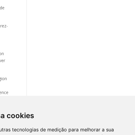
 de
rez-
ion
ver
gion
a
ience
sa cookies
utras tecnologias de medição para melhorar a sua