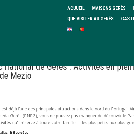
ACUUEIL
MAISONS GERÊS
QUE VISITER AU GERÊS
GAST
 national de Gerês : Activités en plei
 de Mezio
st déjà l’une des principales attractions dans le nord du Portugal. Ai
 Peneda-Gerês (PNPG), vous ne pouvez pas manquer de découvrir le Pa
ivités qu’il réserve à toute votre famille – des plus petits aux plus gra