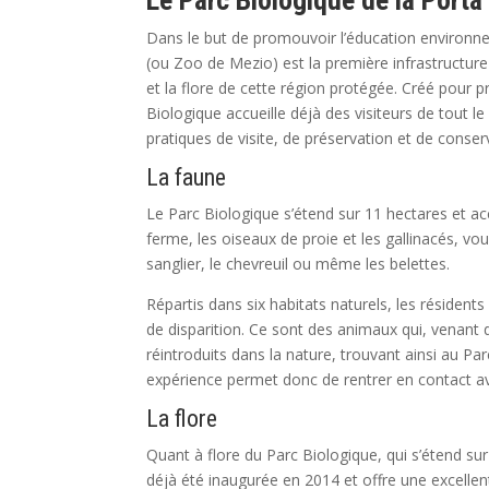
Le Parc Biologique de la Port
Dans le but de promouvoir l’éducation environnem
(ou Zoo de Mezio) est la première infrastructure
et la flore de cette région protégée. Créé pour 
Biologique accueille déjà des visiteurs de tout le
pratiques de visite, de préservation et de conser
La faune
Le Parc Biologique s’étend sur 11 hectares et a
ferme, les oiseaux de proie et les gallinacés, v
sanglier, le chevreuil ou même les belettes.
Répartis dans six habitats naturels, les résiden
de disparition. Ce sont des animaux qui, venant d
réintroduits dans la nature, trouvant ainsi au Pa
expérience permet donc de rentrer en contact avec
La flore
Quant à flore du Parc Biologique, qui s’étend su
déjà été inaugurée en 2014 et offre une excellen