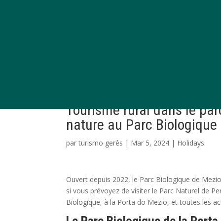
Tourisme rural dans le parc
nature au Parc Biologique
par
turismo gerês
|
Mar 5, 2024
|
Holidays
Ouvert depuis 2022, le Parc Biologique de Mezio e
si vous prévoyez de visiter le Parc Naturel de
Biologique, à la Porta do Mezio, et toutes les act