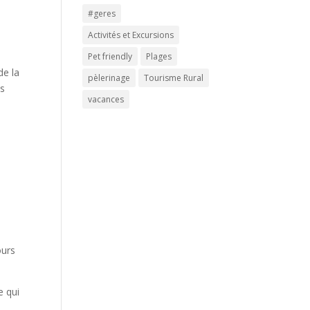
#geres
Activités et Excursions
Pet friendly
Plages
de la
pèlerinage
Tourisme Rural
ns
vacances
à
ours
e qui