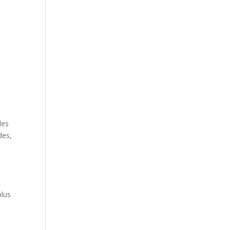
les
des,
t
plus