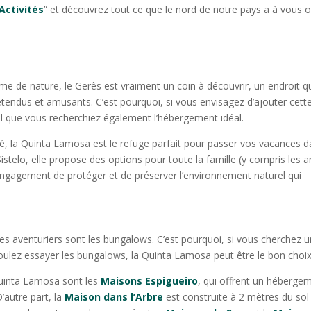
Activités
” et découvrez tout ce que le nord de notre pays a à vous of
e de nature, le Gerês est vraiment un coin à découvrir, un endroit q
détendus et amusants. C’est pourquoi, si vous envisagez d’ajouter cett
urel que vous recherchiez également l’hébergement idéal.
ité, la Quinta Lamosa est le refuge parfait pour passer vos vacances 
istelo, elle propose des options pour toute la famille (y compris les 
’engagement de protéger et de préserver l’environnement naturel qui
s aventuriers sont les bungalows. C’est pourquoi, si vous cherchez u
oulez essayer les bungalows, la Quinta Lamosa peut être le bon choix
 Quinta Lamosa sont les
Maisons Espigueiro
, qui offrent un héberge
autre part, la
Maison dans l’Arbre
est construite à 2 mètres du sol