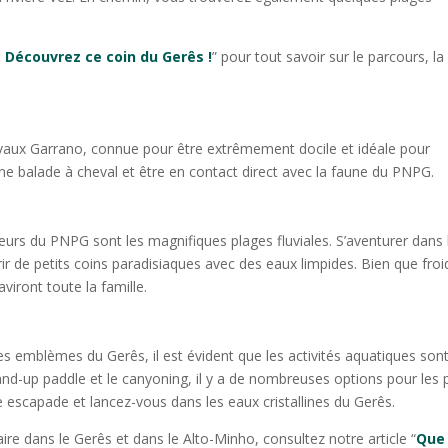
: Découvrez ce coin du Gerês !
” pour tout savoir sur le parcours, la
chevaux Garrano, connue pour être extrêmement docile et idéale pour
e une balade à cheval et être en contact direct avec la faune du PNPG.
teurs du PNPG sont les magnifiques plages fluviales. S’aventurer dans 
ir de petits coins paradisiaques avec des eaux limpides. Bien que froi
viront toute la famille.
des emblèmes du Gerês, il est évident que les activités aquatiques son
stand-up paddle et le canyoning, il y a de nombreuses options pour les 
 escapade et lancez-vous dans les eaux cristallines du Gerês.
aire dans le Gerês et dans le Alto-Minho, consultez notre article “
Que