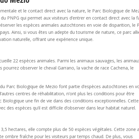
a do Mezio
entale et le contact direct avec la nature, le Parc Biologique de Me
 du PNPG qui permet aux visiteurs d’entrer en contact direct avec la 
préserver les espèces animales autochtones en voie de disparition, le 
 pays. Ainsi, si vous êtes un adepte du tourisme de nature, ce parc alli
vation naturelle, offrant une expérience unique.
ccueille 22 espèces animales. Parmi les animaux sauvages, les animau
ous pourrez observer le cheval Garrano, la vache de race Cachena, le
ts du Parc Biologique de Mezio font partie d’espèces autochtones en v
’autres centres de réhabilitation, n’ont plus les conditions pour être
rc Biologique une fin de vie dans des conditions exceptionnelles. Cette
 des espèces qu’il est difficile d’observer dans leur habitat naturel.
r 3,5 hectares, elle compte plus de 50 espèces végétales. Cette zone a
te ombre fraîche pour les visiteurs par temps chaud. De plus, vous