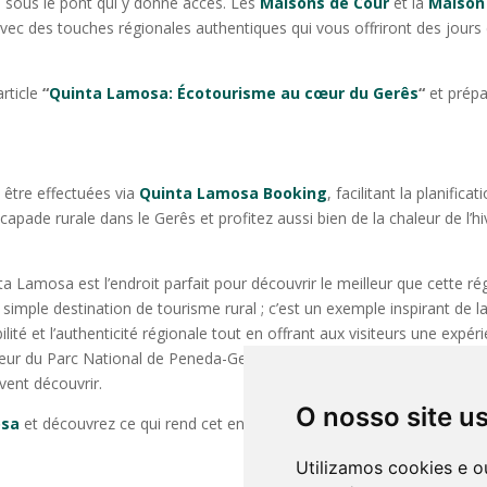
sse sous le pont qui y donne accès. Les
Maisons de Cour
et la
Maison
vec des touches régionales authentiques qui vous offriront des jours
rticle
“
Quinta Lamosa: Écotourisme au cœur du Gerês
“
et prépa
 être effectuées via
Quinta Lamosa Booking
, facilitant la planificat
capade rurale dans le Gerês et profitez aussi bien de la chaleur de l’hi
 Lamosa est l’endroit parfait pour découvrir le meilleur que cette ré
 simple destination de tourisme rural ; c’est un exemple inspirant de l
lité et l’authenticité régionale tout en offrant aux visiteurs une expér
œur du Parc National de Peneda-Gerês, est un refuge que tous les
vent découvrir.
O nosso site u
osa
et découvrez ce qui rend cet endroit si spécial !
Utilizamos cookies e o