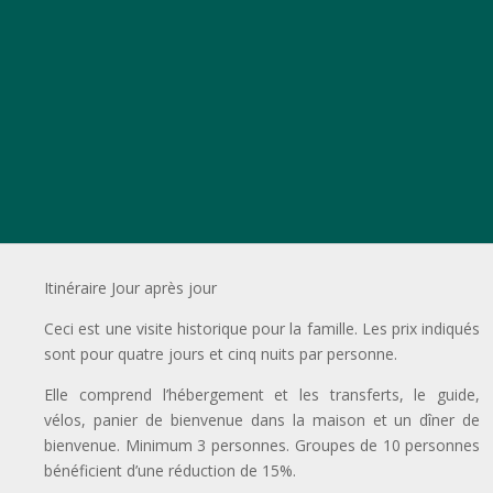
Mini-Tour dans le Parc National
Itinéraire Jour après jour
Ceci est une visite historique pour la famille. Les prix indiqués
sont pour quatre jours et cinq nuits par personne.
Elle comprend l’hébergement et les transferts, le guide,
vélos, panier de bienvenue dans la maison et un dîner de
bienvenue. Minimum 3 personnes. Groupes de 10 personnes
bénéficient d’une réduction de 15%.