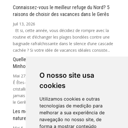
Connaissez-vous le meilleur refuge du Nord? 5
raisons de choisir des vacances dans le Gerês
Juil 13, 2026
Et si, cette année, vous décidiez de rompre avec la
routine et d’échanger les plages bondées contre une
baignade rafraîchissante dans le silence d’une cascade
cachée ? Si votre idée de vacances idéales consiste...
Quelles sont les meilleures plages fluviales du
Minho et du Gerês?
O nosso site usa
Mai 27, 2026
Ê Êtes-vous déjà arrivé devant une rivière aux eaux
cookies
cristallines en pensant : comment est-ce que je n’ai
jamais découvert cet endroit avant ? Dans le Minho et
Utilizamos cookies e outras
le Gerês, cela arrive plus souvent que...
tecnologias de medição para
Les meilleurs sentiers du Gerês pour explorer la
melhorar a sua experiência de
nature (et où séjourner près de tout)
navegação no nosso site, de
forma a mostrar conteúdo
Mai 6, 2026