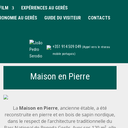
FILM
EXPÉRIENCES AU GERÊS
RONOMIE AU GERÊS
GUIDE DU VISITEUR
CONTACTS
+351 914 509 049
(Appel vers le réseau
mobile portugais)
Maison en Pierre
La
Maison en Pierre
, ancienne étable, a été
reconstruite en pierre et en bois de sapin nordique,
dans le respect de l’architecture traditionnelle du
Parc National de Peneda‑Gerês. Avec ses 120 m², elle