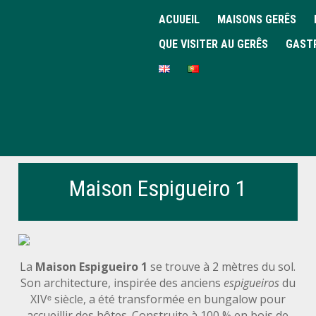
ACUUEIL
MAISONS GERÊS
QUE VISITER AU GERÊS
GAST
Maison Espigueiro 1
La
Maison Espigueiro 1
se trouve à 2 mètres du sol.
Son architecture, inspirée des anciens
espigueiros
du
XIVᵉ siècle, a été transformée en bungalow pour
accueillir des hôtes. Construite à 100 % en bois de