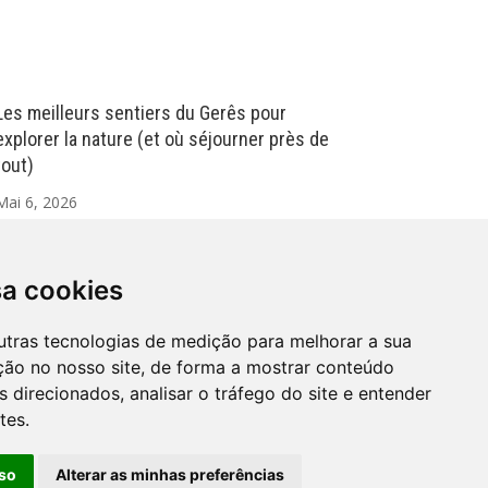
Les meilleurs sentiers du Gerês pour
explorer la nature (et où séjourner près de
tout)
Mai 6, 2026
Aimez-vous marcher? Alors vous êtes au bon
endroit ! Le Gerês est l’une des destinations les
plus complètes et les plus fascinantes du
sa cookies
Portugal pour ceux qui aiment partir avec un sac
à dos et...
utras tecnologias de medição para melhorar a sua
ção no nosso site, de forma a mostrar conteúdo
 direcionados, analisar o tráfego do site e entender
tes.
Mapa
site
so
Alterar as minhas preferências