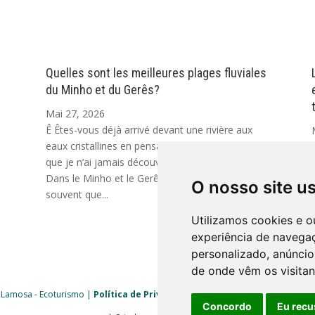
Quelles sont les meilleures plages fluviales
du Minho et du Gerês?
Mai 27, 2026
Ê Êtes-vous déjà arrivé devant une rivière aux
eaux cristallines en pensant : comment est-ce
que je n’ai jamais découvert cet endroit avant ?
s
Dans le Minho et le Gerês, cela arrive plus
O nosso site u
souvent que...
Utilizamos cookies e o
experiência de navega
personalizado, anúncios
de onde vêm os visitan
 Lamosa - Ecoturismo |
Política de Privacidade
|
Livro de Reclamações
| 
Concordo
Eu recu