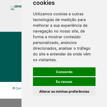
cookies
Utilizamos cookies e outras
tecnologias de medição para
melhorar a sua experiência de
navegação no nosso site, de
forma a mostrar conteúdo
personalizado, anúncios
direcionados, analisar o tráfego
do site e entender de onde vêm
Voir plus d'activités
os visitantes.
Concordo
Eu recuso
® Quinta Lamosa - Ecoturismo |
Política de Privacidade
|
Alterar as minhas preferências
Livro de Reclamações
| Mapa
site
| Criado por
infogenial
Share This