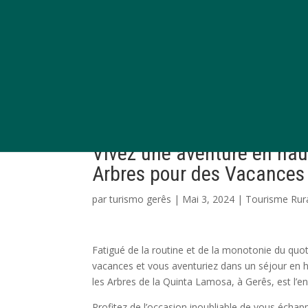
Vivez une aventure en hau
Arbres pour des Vacances 
par
turismo gerês
|
Mai 3, 2024
|
Tourisme Rura
Fatigué de la routine et de la monotonie du quoti
vacances et vous aventuriez dans un séjour en h
les Arbres de la Quinta Lamosa, à Gerês, est l’en
Profitez de l’occasion inoubliable de vous échap