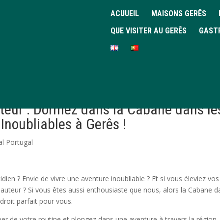
ACUUEIL
MAISONS GERÊS
QUE VISITER AU GERÊS
GAST
teur : Dormez dans la Cabane dans le
Inoubliables à Gerês !
l Portugal
dien ? Envie de vivre une aventure inoubliable ? Et si vous éleviez vos
auteur ? Si vous êtes aussi enthousiaste que nous, alors la Cabane d
droit parfait pour vous.
per de votre routine et plongez dans une aventure à travers la région