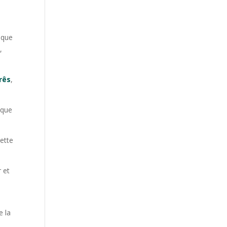
x
ique
,
rês
,
 que
cette
r et
e la