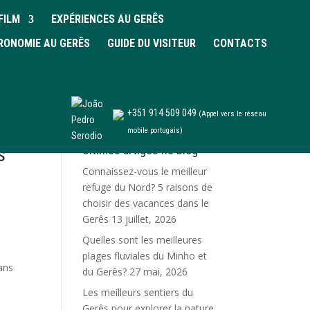
FILM
EXPÉRIENCES AU GERÊS
RONOMIE AU GERÊS
GUIDE DU VISITEUR
CONTACTS
+351 914 509 049
(Appel vers le réseau
mobile portugais)
s
Últimos artigos no blog
Connaissez-vous le meilleur
refuge du Nord? 5 raisons de
choisir des vacances dans le
Gerês
13 juillet, 2026
Quelles sont les meilleures
plages fluviales du Minho et
ans
du Gerês?
27 mai, 2026
Les meilleurs sentiers du
Gerês pour explorer la nature