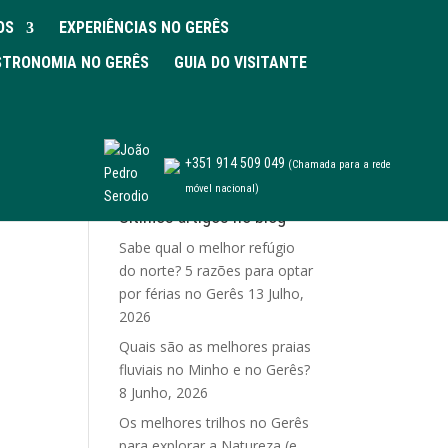
OS
EXPERIÊNCIAS NO GERÊS
TRONOMIA NO GERÊS
GUIA DO VISITANTE
+351 914 509 049
(Chamada para a rede
móvel nacional)
Últimos artigos no blog
Sabe qual o melhor refúgio
do norte? 5 razões para optar
por férias no Gerês
13 Julho,
2026
Quais são as melhores praias
fluviais no Minho e no Gerês?
8 Junho, 2026
Os melhores trilhos no Gerês
para explorar a Natureza (e