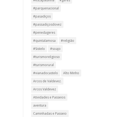
#escapadinha
#geres
#parquenacional
#pasadiços
#passadiçosdovez
#penedageres
#quintalamosa
#religião
#Sistelo
#soajo
#turismoreligioso
#turismorural
#vianadocastelo
Alto Minho
Arcos de Valdevez.
Arcos Valdevez
Atividades e Passeios
aventura
Caminhadas e Passeio