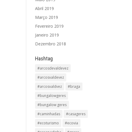
Abril 2019
Março 2019
Fevereiro 2019
Janeiro 2019
Dezembro 2018
Hashtag
#arcosdevaldevez
#arcosvaldevez
#arcosvaldvez
#braga
#bungalowgeres
#bungalow geres
#caminhadas
#casageres
#ecoturismo
#ecovia