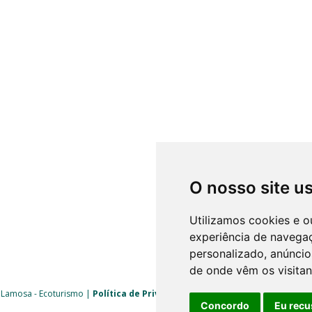
O nosso site u
Utilizamos cookies e o
experiência de navega
personalizado, anúncios
de onde vêm os visitan
 Lamosa - Ecoturismo |
Política de Privacidade
|
Livro de Reclamações
| 
Concordo
Eu recu