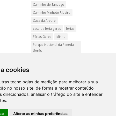
Caminho de Santiago
Caminho Minhoto Ribeiro
Casa da Arvore
casa de feria geres
ferias
Férias Geres
Minho
Parque Nacional da Peneda-
Gerês
Passadiços do Sistelo
passeios
Peregrinação
sa cookies
Pet friendly
Praias
utras tecnologias de medição para melhorar a sua
Turismo Rural Gerês
ção no nosso site, de forma a mostrar conteúdo
 direcionados, analisar o tráfego do site e entender
tes.
Mapa
site
so
Alterar as minhas preferências