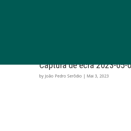
Captura de ecrã 2023-05-0
by
João Pedro Serôdio
|
Mai 3, 2023