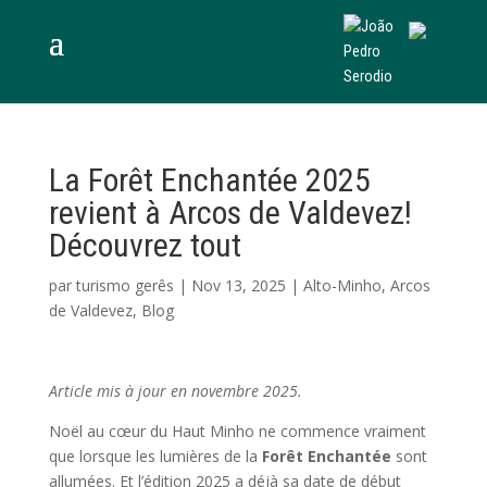
La Forêt Enchantée 2025
revient à Arcos de Valdevez!
Découvrez tout
par
turismo gerês
|
Nov 13, 2025
|
Alto-Minho
,
Arcos
de Valdevez
,
Blog
Article mis à jour en novembre 2025.
Noël au cœur du Haut Minho ne commence vraiment
que lorsque les lumières de la
Forêt Enchantée
sont
allumées. Et l’édition 2025 a déjà sa date de début