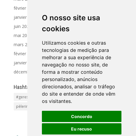
février 2025
O nosso site usa
janvier 2025
juin 2024
cookies
mai 2024
Utilizamos cookies e outras
mars 2024
tecnologias de medição para
février 2024
melhorar a sua experiência de
janvier 2024
navegação no nosso site, de
décembre 2023
forma a mostrar conteúdo
personalizado, anúncios
direcionados, analisar o tráfego
Hashtag
do site e entender de onde vêm
#geres
Activités et Excursions
Pet friendly
Plages
os visitantes.
pèlerinage
Tourisme Rural
vacances
Concordo
Eu recuso