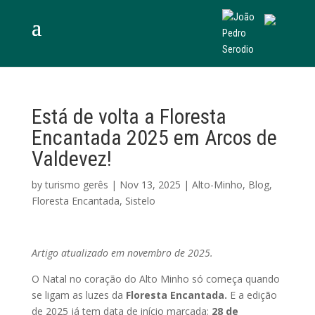
Está de volta a Floresta
Encantada 2025 em Arcos de
Valdevez!
by
turismo gerês
|
Nov 13, 2025
|
Alto-Minho
,
Blog
,
Floresta Encantada
,
Sistelo
Artigo atualizado em novembro de 2025.
O Natal no coração do Alto Minho só começa quando
se ligam as luzes da
Floresta Encantada.
E a edição
de 2025 já tem data de início marcada:
28 de