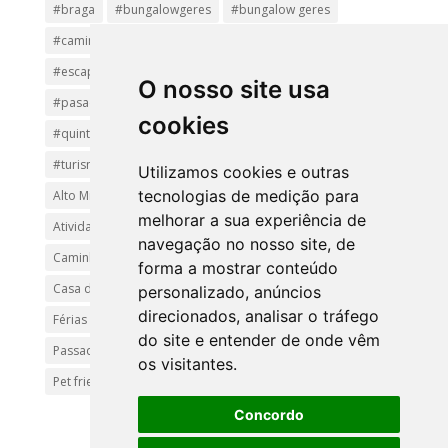
#braga
#bungalowgeres
#bungalow geres
#caminhadas
#casageres
#ecoturismo
#ecovia
#escapadinha
#geres
#parquenacional
O nosso site usa
#pasadiços
#passadiçosdovez
#penedageres
cookies
#quintalamosa
#religião
#Sistelo
#soajo
#turismoreligioso
#turismorural
#vianadocastelo
Utilizamos cookies e outras
tecnologias de medição para
Alto Minho
Arcos de Valdevez.
Arcos Valdevez
melhorar a sua experiência de
Atividades e Passeios
aventura
Caminhadas e Passeio
navegação no nosso site, de
Caminho de Santiago
Caminho Minhoto Ribeiro
forma a mostrar conteúdo
Casa da Arvore
casa de feria geres
ferias
personalizado, anúncios
direcionados, analisar o tráfego
Férias Geres
Minho
Parque Nacional da Peneda-Gerês
do site e entender de onde vêm
Passadiços do Sistelo
passeios
Peregrinação
os visitantes.
Pet friendly
Praias
Turismo Rural Gerês
Concordo