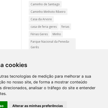
Caminho de Santiago
Caminho Minhoto Ribeiro
Casa da Arvore
casa de feria geres
ferias
Férias Geres
Minho
Parque Nacional da Peneda-
Gerês
Passadiços do Sistelo
passeios
Peregrinação
sa cookies
Pet friendly
Praias
utras tecnologias de medição para melhorar a sua
Turismo Rural Gerês
ção no nosso site, de forma a mostrar conteúdo
 direcionados, analisar o tráfego do site e entender
tes.
Mapa
site
so
Alterar as minhas preferências