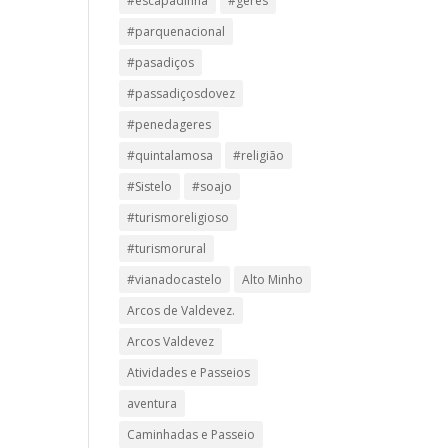
#escapadinha
#geres
#parquenacional
#pasadiços
#passadiçosdovez
#penedageres
#quintalamosa
#religião
#Sistelo
#soajo
#turismoreligioso
#turismorural
#vianadocastelo
Alto Minho
Arcos de Valdevez.
Arcos Valdevez
Atividades e Passeios
aventura
Caminhadas e Passeio