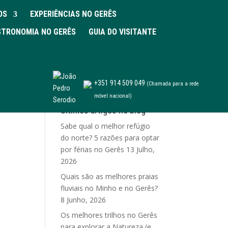
OS
EXPERIÊNCIAS NO GERÊS
TRONOMIA NO GERÊS
GUIA DO VISITANTE
+351 914 509 049
(Chamada para a rede
móvel nacional)
Últimos artigos no blog
Sabe qual o melhor refúgio
do norte? 5 razões para optar
por férias no Gerês
13 Julho,
2026
Quais são as melhores praias
fluviais no Minho e no Gerês?
8 Junho, 2026
Os melhores trilhos no Gerês
para explorar a Natureza (e