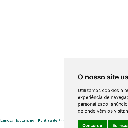
O nosso site u
Utilizamos cookies e o
experiência de navega
personalizado, anúncios
de onde vêm os visitan
 Lamosa - Ecoturismo |
Política de Privacidade
|
Livro de Reclamações
| 
Concordo
Eu recu