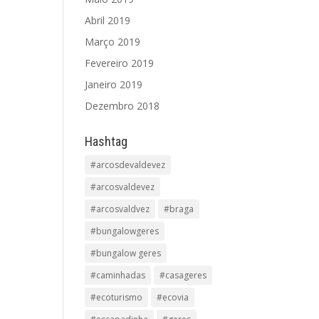
Abril 2019
Março 2019
Fevereiro 2019
Janeiro 2019
Dezembro 2018
Hashtag
#arcosdevaldevez
#arcosvaldevez
#arcosvaldvez
#braga
#bungalowgeres
#bungalow geres
#caminhadas
#casageres
#ecoturismo
#ecovia