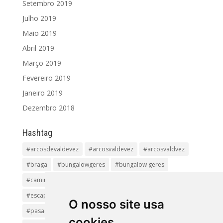
Setembro 2019
Julho 2019
Maio 2019
Abril 2019
Março 2019
Fevereiro 2019
Janeiro 2019
Dezembro 2018
Hashtag
#arcosdevaldevez
#arcosvaldevez
#arcosvaldvez
#braga
#bungalowgeres
#bungalow geres
#caminhadas
#casageres
#ecoturismo
#ecovia
#escapadinha
#geres
#parquenacional
O nosso site usa
#pasadiços
#passadiçosdovez
#penedageres
cookies