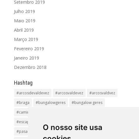
Setembro 2019
Julho 2019
Maio 2019
Abril 2019
Março 2019
Fevereiro 2019
Janeiro 2019
Dezembro 2018
Hashtag
#arcosdevaldevez
#arcosvaldevez
#arcosvaldvez
#braga
#bungalowgeres
#bungalow geres
#caminhadas
#casageres
#ecoturismo
#ecovia
#escapadinha
#geres
#parquenacional
O nosso site usa
#pasadiços
#passadiçosdovez
#penedageres
cookies