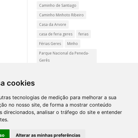
Caminho de Santiago
Caminho Minhoto Ribeiro
Casa da Arvore
casa de feria geres
ferias
Férias Geres
Minho
Parque Nacional da Peneda-
Gerês
Passadiços do Sistelo
passeios
Peregrinação
sa cookies
Pet friendly
Praias
utras tecnologias de medição para melhorar a sua
Turismo Rural Gerês
ção no nosso site, de forma a mostrar conteúdo
 direcionados, analisar o tráfego do site e entender
tes.
Mapa
site
so
Alterar as minhas preferências