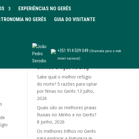
OS
EXPERIÊNCIAS NO GERÊS
TRONOMIA NO GERÊS
GUIA DO VISITANTE
+351 914 509 049
(Chamada para a rede
móvel nacional)
Últimos artigos no blog
Sabe qual o melhor refúgio
do norte? 5 razões para optar
por férias no Gerês
13 Julho,
2026
ês
Quais são as melhores praias
fluviais no Minho e no Gerês?
 de
8 Junho, 2026
úgio
Os melhores trilhos no Gerês
para explorar a Natureza (e