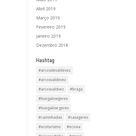
Abril 2019
Março 2019
Fevereiro 2019
Janeiro 2019
Dezembro 2018
Hashtag
#arcosdevaldevez
#arcosvaldevez
#arcosvaldvez
#braga
#bungalowgeres
#bungalow geres
#caminhadas
#casageres
#ecoturismo
#ecovia