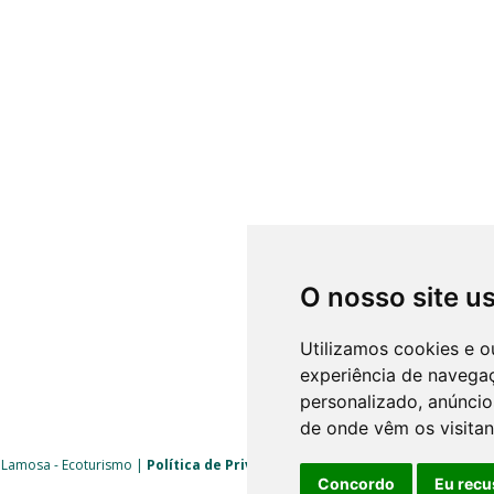
O nosso site u
Utilizamos cookies e o
experiência de navega
personalizado, anúncios
de onde vêm os visitan
 Lamosa - Ecoturismo |
Política de Privacidade
|
Livro de Reclamações
| 
Concordo
Eu recu