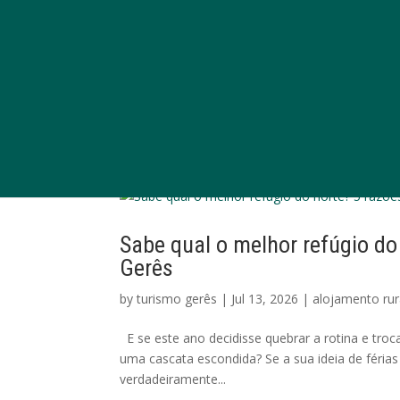
Sabe qual o melhor refúgio do 
Gerês
by
turismo gerês
|
Jul 13, 2026
|
alojamento rur
E se este ano decidisse quebrar a rotina e troc
uma cascata escondida? Se a sua ideia de férias 
verdadeiramente...