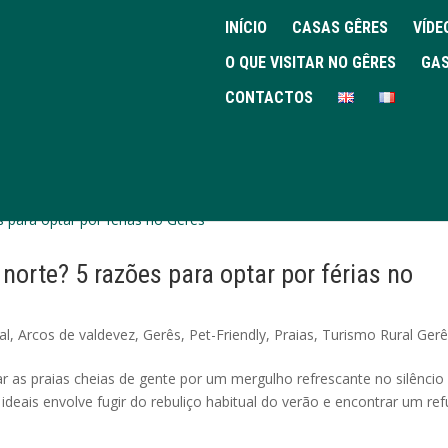
INÍCIO
CASAS GÊRES
VÍDE
O QUE VISITAR NO GÊRES
GAS
CONTACTOS
norte? 5 razões para optar por férias no
al
,
Arcos de valdevez
,
Gerês
,
Pet-Friendly
,
Praias
,
Turismo Rural Ger
ar as praias cheias de gente por um mergulho refrescante no silêncio
ideais envolve fugir do rebuliço habitual do verão e encontrar um ref