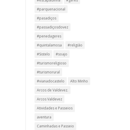
#escapadinha
#geres
#parquenacional
#pasadiços
#passadiçosdovez
#penedageres
#quintalamosa
#religião
#Sistelo
#soajo
#turismoreligioso
#turismorural
#vianadocastelo
Alto Minho
Arcos de Valdevez.
Arcos Valdevez
Atividades e Passeios
aventura
Caminhadas e Passeio