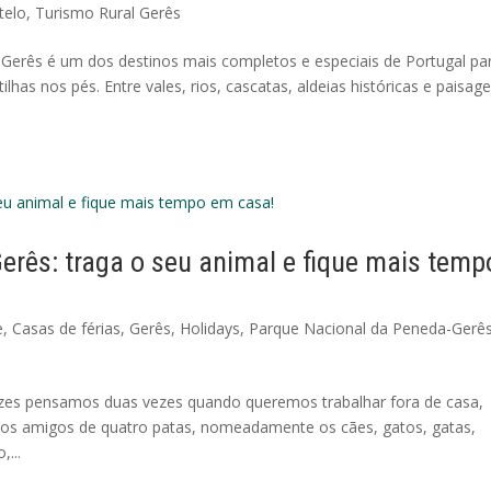
telo
,
Turismo Rural Gerês
 Gerês é um dos destinos mais completos e especiais de Portugal pa
lhas nos pés. Entre vales, rios, cascatas, aldeias históricas e paisag
Gerês: traga o seu animal e fique mais temp
e
,
Casas de férias
,
Gerês
,
Holidays
,
Parque Nacional da Peneda-Gerê
es pensamos duas vezes quando queremos trabalhar fora de casa,
ssos amigos de quatro patas, nomeadamente os cães, gatos, gatas,
...