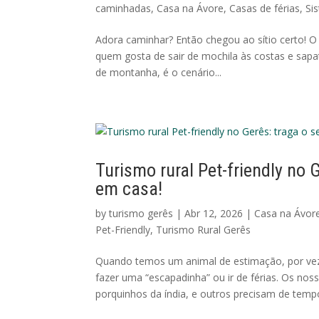
caminhadas
,
Casa na Ávore
,
Casas de férias
,
Sis
Adora caminhar? Então chegou ao sítio certo! O
quem gosta de sair de mochila às costas e sapati
de montanha, é o cenário...
Turismo rural Pet-friendly no 
em casa!
by
turismo gerês
|
Abr 12, 2026
|
Casa na Ávor
Pet-Friendly
,
Turismo Rural Gerês
Quando temos um animal de estimação, por vez
fazer uma “escapadinha” ou ir de férias. Os no
porquinhos da índia, e outros precisam de tempo,