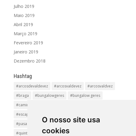
Julho 2019
Maio 2019
Abril 2019
Março 2019
Fevereiro 2019
Janeiro 2019
Dezembro 2018
Hashtag
#arcosdevaldevez
#arcosvaldevez
#arcosvaldvez
#braga
#bungalowgeres
#bungalow geres
#caminhadas
#casageres
#ecoturismo
#ecovia
#escapadinha
#geres
#parquenacional
O nosso site usa
#pasadiços
#passadiçosdovez
#penedageres
cookies
#quintalamosa
#religião
#Sistelo
#soajo