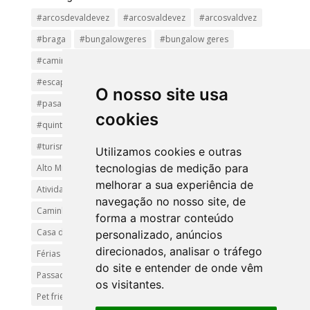
#arcosdevaldevez
#arcosvaldevez
#arcosvaldvez
#braga
#bungalowgeres
#bungalow geres
#caminhadas
#casageres
#ecoturismo
#ecovia
#escapadinha
#geres
#parquenacional
O nosso site usa
#pasadiços
#passadiçosdovez
#penedageres
cookies
#quintalamosa
#religião
#Sistelo
#soajo
#turismoreligioso
#turismorural
#vianadocastelo
Utilizamos cookies e outras
tecnologias de medição para
Alto Minho
Arcos de Valdevez.
Arcos Valdevez
melhorar a sua experiência de
Atividades e Passeios
aventura
Caminhadas e Passeio
navegação no nosso site, de
Caminho de Santiago
Caminho Minhoto Ribeiro
forma a mostrar conteúdo
Casa da Arvore
casa de feria geres
ferias
personalizado, anúncios
direcionados, analisar o tráfego
Férias Geres
Minho
Parque Nacional da Peneda-Gerês
do site e entender de onde vêm
Passadiços do Sistelo
passeios
Peregrinação
os visitantes.
Pet friendly
Praias
Turismo Rural Gerês