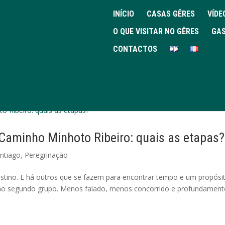
INÍCIO
CASAS GÊRES
VÍDE
O QUE VISITAR NO GÊRES
GAS
CONTACTOS
 Caminho Minhoto Ribeiro: quais as etapas?
ntiago
,
Peregrinação
tino. E há outros que se fazem para encontrar tempo e um propósi
ao segundo grupo. Menos falado, menos concorrido e profundament