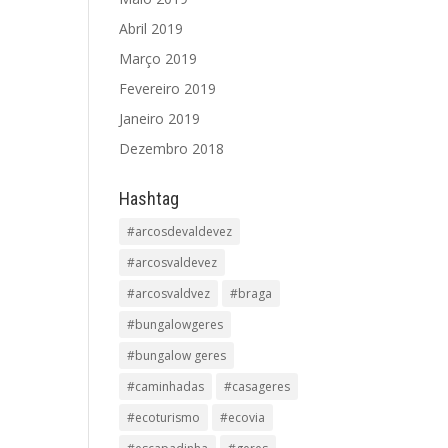
Abril 2019
Março 2019
Fevereiro 2019
Janeiro 2019
Dezembro 2018
Hashtag
#arcosdevaldevez
#arcosvaldevez
#arcosvaldvez
#braga
#bungalowgeres
#bungalow geres
#caminhadas
#casageres
#ecoturismo
#ecovia