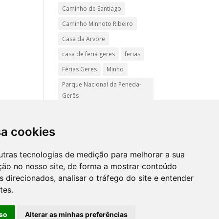
Caminho de Santiago
Caminho Minhoto Ribeiro
Casa da Arvore
casa de feria geres
ferias
Férias Geres
Minho
Parque Nacional da Peneda-
Gerês
Passadiços do Sistelo
passeios
Peregrinação
sa cookies
Pet friendly
Praias
utras tecnologias de medição para melhorar a sua
Turismo Rural Gerês
ção no nosso site, de forma a mostrar conteúdo
 direcionados, analisar o tráfego do site e entender
tes.
Mapa
site
so
Alterar as minhas preferências