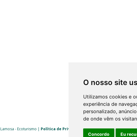
O nosso site u
Utilizamos cookies e o
experiência de navega
personalizado, anúncios
de onde vêm os visitan
 Lamosa - Ecoturismo |
Política de Privacidade
|
Livro de Reclamações
| 
Concordo
Eu recu