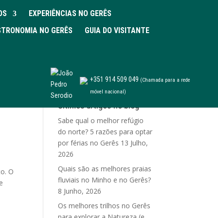
OS
EXPERIÊNCIAS NO GERÊS
TRONOMIA NO GERÊS
GUIA DO VISITANTE
+351 914 509 049
(Chamada para a rede
móvel nacional)
Últimos artigos no blog
Sabe qual o melhor refúgio
do norte? 5 razões para optar
por férias no Gerês
13 Julho,
2026
Quais são as melhores praias
to. O
fluviais no Minho e no Gerês?
e
8 Junho, 2026
Os melhores trilhos no Gerês
para explorar a Natureza (e