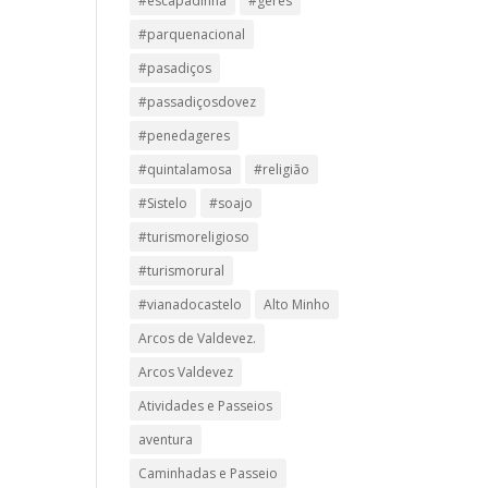
#escapadinha
#geres
#parquenacional
#pasadiços
#passadiçosdovez
#penedageres
#quintalamosa
#religião
#Sistelo
#soajo
#turismoreligioso
#turismorural
#vianadocastelo
Alto Minho
Arcos de Valdevez.
Arcos Valdevez
Atividades e Passeios
aventura
Caminhadas e Passeio