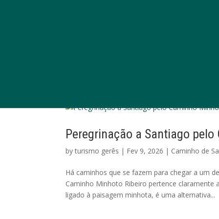
Peregrinação a Santiago pelo
by
turismo gerês
|
Fev 9, 2026
|
Caminho de Sa
Há caminhos que se fazem para chegar a um des
Caminho Minhoto Ribeiro pertence claramente 
ligado à paisagem minhota, é uma alternativa...