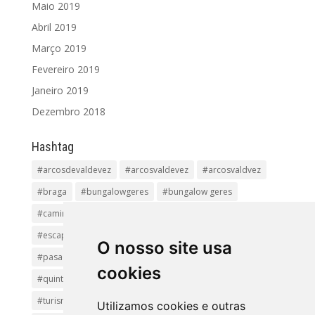
Maio 2019
Abril 2019
Março 2019
Fevereiro 2019
Janeiro 2019
Dezembro 2018
Hashtag
#arcosdevaldevez
#arcosvaldevez
#arcosvaldvez
#braga
#bungalowgeres
#bungalow geres
#caminhadas
#casageres
#ecoturismo
#ecovia
#escapadinha
#geres
#parquenacional
O nosso site usa
#pasadiços
#passadiçosdovez
#penedageres
cookies
#quintalamosa
#religião
#Sistelo
#soajo
#turismoreligioso
#turismorural
#vianadocastelo
Utilizamos cookies e outras