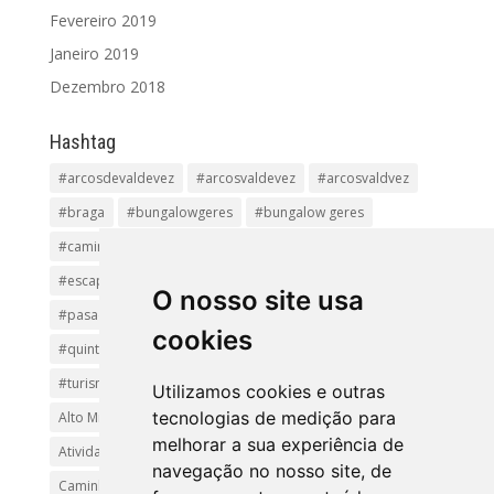
Fevereiro 2019
Janeiro 2019
Dezembro 2018
Hashtag
#arcosdevaldevez
#arcosvaldevez
#arcosvaldvez
#braga
#bungalowgeres
#bungalow geres
#caminhadas
#casageres
#ecoturismo
#ecovia
#escapadinha
#geres
#parquenacional
O nosso site usa
#pasadiços
#passadiçosdovez
#penedageres
cookies
#quintalamosa
#religião
#Sistelo
#soajo
#turismoreligioso
#turismorural
#vianadocastelo
Utilizamos cookies e outras
tecnologias de medição para
Alto Minho
Arcos de Valdevez.
Arcos Valdevez
melhorar a sua experiência de
Atividades e Passeios
aventura
Caminhadas e Passeio
navegação no nosso site, de
Caminho de Santiago
Caminho Minhoto Ribeiro