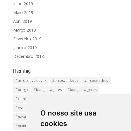
Julho 2019
Maio 2019
Abril 2019
Março 2019
Fevereiro 2019
Janeiro 2019
Dezembro 2018
Hashtag
#arcosdevaldevez
#arcosvaldevez
#arcosvaldvez
#braga
#bungalowgeres
#bungalow geres
#caminhadas
#casageres
#ecoturismo
#ecovia
#escapadinha
#geres
#parquenacional
O nosso site usa
#pasadiços
#passadiçosdovez
#penedageres
cookies
#quintalamosa
#religião
#Sistelo
#soajo