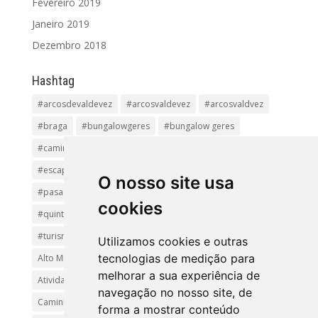
Fevereiro 2019
Janeiro 2019
Dezembro 2018
Hashtag
#arcosdevaldevez
#arcosvaldevez
#arcosvaldvez
#braga
#bungalowgeres
#bungalow geres
#caminhadas
#casageres
#ecoturismo
#ecovia
#escapadinha
#geres
#parquenacional
O nosso site usa
#pasadiços
#passadiçosdovez
#penedageres
cookies
#quintalamosa
#religião
#Sistelo
#soajo
#turismoreligioso
#turismorural
#vianadocastelo
Utilizamos cookies e outras
tecnologias de medição para
Alto Minho
Arcos de Valdevez.
Arcos Valdevez
melhorar a sua experiência de
Atividades e Passeios
aventura
Caminhadas e Passeio
navegação no nosso site, de
Caminho de Santiago
Caminho Minhoto Ribeiro
forma a mostrar conteúdo