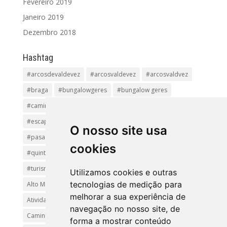
Fevereiro 2019
Janeiro 2019
Dezembro 2018
Hashtag
#arcosdevaldevez
#arcosvaldevez
#arcosvaldvez
#braga
#bungalowgeres
#bungalow geres
#caminhadas
#casageres
#ecoturismo
#ecovia
#escapadinha
#geres
#parquenacional
O nosso site usa
#pasadiços
#passadiçosdovez
#penedageres
cookies
#quintalamosa
#religião
#Sistelo
#soajo
#turismoreligioso
#turismorural
#vianadocastelo
Utilizamos cookies e outras
tecnologias de medição para
Alto Minho
Arcos de Valdevez.
Arcos Valdevez
melhorar a sua experiência de
Atividades e Passeios
aventura
Caminhadas e Passeio
navegação no nosso site, de
Caminho de Santiago
Caminho Minhoto Ribeiro
forma a mostrar conteúdo