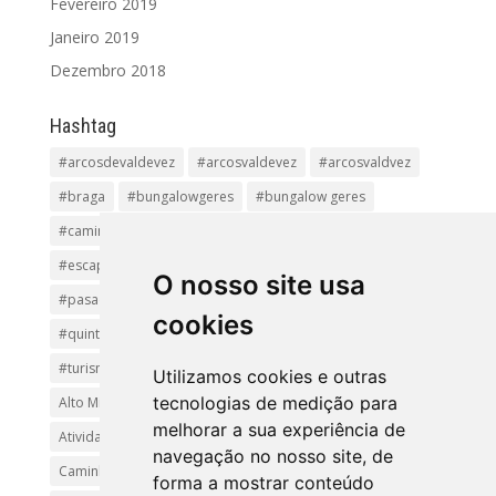
Fevereiro 2019
Janeiro 2019
Dezembro 2018
Hashtag
#arcosdevaldevez
#arcosvaldevez
#arcosvaldvez
#braga
#bungalowgeres
#bungalow geres
#caminhadas
#casageres
#ecoturismo
#ecovia
#escapadinha
#geres
#parquenacional
O nosso site usa
#pasadiços
#passadiçosdovez
#penedageres
cookies
#quintalamosa
#religião
#Sistelo
#soajo
#turismoreligioso
#turismorural
#vianadocastelo
Utilizamos cookies e outras
tecnologias de medição para
Alto Minho
Arcos de Valdevez.
Arcos Valdevez
melhorar a sua experiência de
Atividades e Passeios
aventura
Caminhadas e Passeio
navegação no nosso site, de
Caminho de Santiago
Caminho Minhoto Ribeiro
forma a mostrar conteúdo