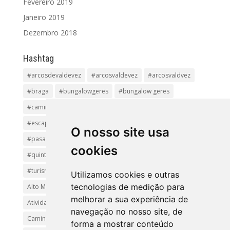
Fevereiro 2019
Janeiro 2019
Dezembro 2018
Hashtag
#arcosdevaldevez
#arcosvaldevez
#arcosvaldvez
#braga
#bungalowgeres
#bungalow geres
#caminhadas
#casageres
#ecoturismo
#ecovia
#escapadinha
#geres
#parquenacional
O nosso site usa
#pasadiços
#passadiçosdovez
#penedageres
cookies
#quintalamosa
#religião
#Sistelo
#soajo
#turismoreligioso
#turismorural
#vianadocastelo
Utilizamos cookies e outras
tecnologias de medição para
Alto Minho
Arcos de Valdevez.
Arcos Valdevez
melhorar a sua experiência de
Atividades e Passeios
aventura
Caminhadas e Passeio
navegação no nosso site, de
Caminho de Santiago
Caminho Minhoto Ribeiro
forma a mostrar conteúdo