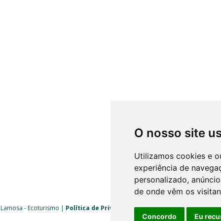
O nosso site u
Utilizamos cookies e o
experiência de navega
personalizado, anúncios
de onde vêm os visitan
 Lamosa - Ecoturismo |
Política de Privacidade
|
Livro de Reclamações
| 
Concordo
Eu recu