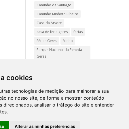
Caminho de Santiago
Caminho Minhoto Ribeiro
Casa da Arvore
casa de feria geres
ferias
Férias Geres
Minho
Parque Nacional da Peneda-
Gerês
Passadiços do Sistelo
passeios
Peregrinação
sa cookies
Pet friendly
Praias
utras tecnologias de medição para melhorar a sua
Turismo Rural Gerês
ção no nosso site, de forma a mostrar conteúdo
 direcionados, analisar o tráfego do site e entender
tes.
Mapa
site
so
Alterar as minhas preferências