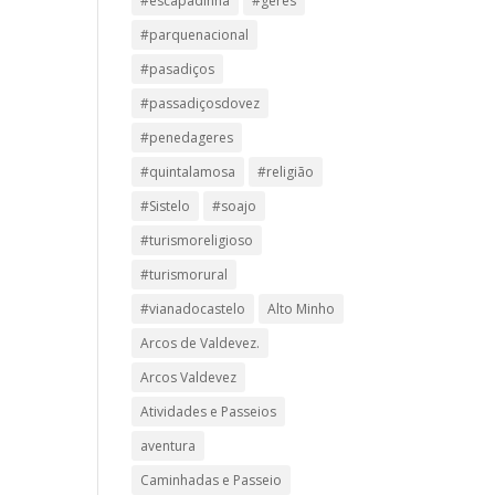
#escapadinha
#geres
#parquenacional
#pasadiços
#passadiçosdovez
#penedageres
#quintalamosa
#religião
#Sistelo
#soajo
#turismoreligioso
#turismorural
#vianadocastelo
Alto Minho
Arcos de Valdevez.
Arcos Valdevez
Atividades e Passeios
aventura
Caminhadas e Passeio