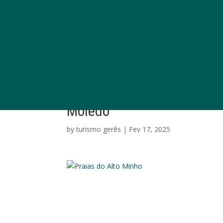
Moledo
by
turismo gerês
|
Fev 17, 2025