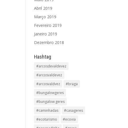
Abril 2019
Março 2019
Fevereiro 2019
Janeiro 2019
Dezembro 2018
Hashtag
#arcosdevaldevez
#arcosvaldevez
#arcosvaldvez
#braga
#bungalowgeres
#bungalow geres
#caminhadas
#casageres
#ecoturismo
#ecovia