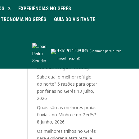
OS
EXPERIÊNCIAS NO GERÊS
TRONOMIA NO GERÊS
GUIA DO VISITANTE
+351 914 509 049
(Chamada para a rede
móvel nacional)
Últimos artigos no blog
Sabe qual o melhor refúgio
do norte? 5 razões para optar
por férias no Gerês
13 Julho,
2026
Quais são as melhores praias
fluviais no Minho e no Gerês?
8 Junho, 2026
Os melhores trilhos no Gerês
para explorar a Natureza (e