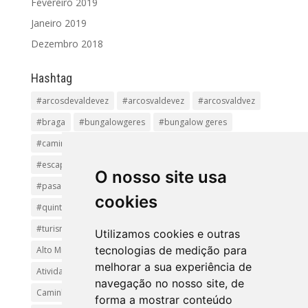
Fevereiro 2019
Janeiro 2019
Dezembro 2018
Hashtag
#arcosdevaldevez
#arcosvaldevez
#arcosvaldvez
#braga
#bungalowgeres
#bungalow geres
#caminhadas
#casageres
#ecoturismo
#ecovia
#escapadinha
#geres
#parquenacional
O nosso site usa
#pasadiços
#passadiçosdovez
#penedageres
cookies
#quintalamosa
#religião
#Sistelo
#soajo
#turismoreligioso
#turismorural
#vianadocastelo
Utilizamos cookies e outras
tecnologias de medição para
Alto Minho
Arcos de Valdevez.
Arcos Valdevez
melhorar a sua experiência de
Atividades e Passeios
aventura
Caminhadas e Passeio
navegação no nosso site, de
Caminho de Santiago
Caminho Minhoto Ribeiro
forma a mostrar conteúdo