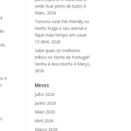
onde ficar perto de tudo)
6
Maio, 2026
de
Turismo rural Pet-friendly no
Gerês: traga o seu animal e
tão
fique mais tempo em casa!
12 Abril, 2026
cas,
Sabe quais os melhores
trilhos no Norte de Portugal?
Venha à descoberta
4 Março,
2026
es e
o
Meses
Julho 2026
e
Junho 2026
Maio 2026
os
Abril 2026
Março 2026