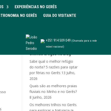
OS
EXPERIÊNCIAS NO GERÊS
TRONOMIA NO GERÊS
GUIA DO VISITANTE
+351 914 509 049
(Chamada para a rede
móvel nacional)
Últimos artigos no blog
Sabe qual o melhor refúgio
do norte? 5 razões para optar
por férias no Gerês
13 Julho,
2026
Quais são as melhores praias
fluviais no Minho e no Gerês?
osso
8 Junho, 2026
Os melhores trilhos no Gerês
s
para explorar a Natureza (e