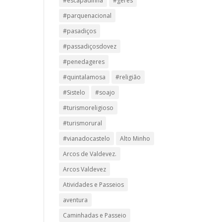
#escapadinha
#geres
#parquenacional
#pasadiços
#passadiçosdovez
#penedageres
#quintalamosa
#religião
#Sistelo
#soajo
#turismoreligioso
#turismorural
#vianadocastelo
Alto Minho
Arcos de Valdevez.
Arcos Valdevez
Atividades e Passeios
aventura
Caminhadas e Passeio