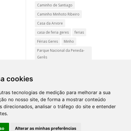
Caminho de Santiago
Caminho Minhoto Ribeiro
Casa da Arvore
casa de feria geres
ferias
Férias Geres
Minho
Parque Nacional da Peneda-
Gerês
Passadiços do Sistelo
passeios
Peregrinação
sa cookies
Pet friendly
Praias
utras tecnologias de medição para melhorar a sua
Turismo Rural Gerês
ção no nosso site, de forma a mostrar conteúdo
 direcionados, analisar o tráfego do site e entender
tes.
Mapa
site
so
Alterar as minhas preferências