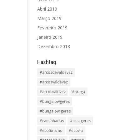
Abril 2019
Março 2019
Fevereiro 2019
Janeiro 2019
Dezembro 2018
Hashtag
#arcosdevaldevez
#arcosvaldevez
#arcosvaldvez
#braga
#bungalowgeres
#bungalow geres
#caminhadas
#casageres
#ecoturismo
#ecovia