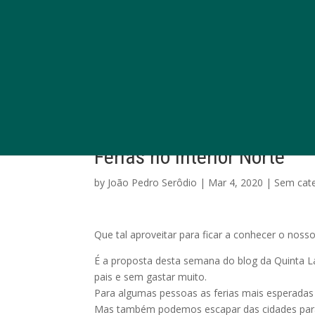
Ferias no interior Norte
by
João Pedro Serôdio
|
Mar 4, 2020
|
Sem cat
Que tal aproveitar para ficar a conhecer o nosso
É a proposta desta semana do blog da Quinta La
pais e sem gastar muito.
Para algumas pessoas as ferias mais esperadas 
Mas também podemos escapar das cidades para lo