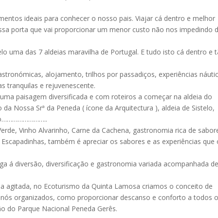
entos ideais para conhecer o nosso pais. Viajar cá dentro e melhor
ssa porta que vai proporcionar um menor custo não nos impedindo 
lo uma das 7 aldeias maravilha de Portugal. E tudo isto cá dentro e 
astronómicas, alojamento, trilhos por passadiços, experiências náuti
 tranquilas e rejuvenescente.
numa paisagem diversificada e com roteiros a começar na aldeia do
da Nossa Srª da Peneda ( ícone da Arquitectura ), aldeia de Sistelo,
ouro……………………..
Verde, Vinho Alvarinho, Carne da Cachena, gastronomia rica de sabor
 Escapadinhas, também é apreciar os sabores e as experiências que 
briga á diversão, diversificação e gastronomia variada acompanhada d
da agitada, no Ecoturismo da Quinta Lamosa criamos o conceito de
r nós organizados, como proporcionar descanso e conforto a todos 
gião do Parque Nacional Peneda Gerês.