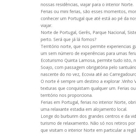
nossas residências, viajar para o interior Norte.
Ferias ou mini ferias, são esses momentos, mom
conhecer um Portugal que até está ao pé da no
viajar.
Norte de Portugal, Gerês, Parque Nacional, Siste
perto. Será que já lá fomos?
Território norte, que nos permite experiencias g
um sem número de experiências para umas ferias
Ecoturismo Quinta Lamosa, permite tudo isto, 
Soajo, com passagem obrigatória pelo santuário 
nascente do rio vez, Ecovia até ao Carregad
O norte é sempre um destino a explorar .Vinho 
texturas que conquistam qualquer um. Ferias ou
território nos proporciona.
Ferias em Portugal, ferias no interior Norte, o
uma relaxante estadia em alojamento local.
Longe do burburim dos grandes centros e da vi
turismo de relaxamento. Não só nos retiros po
que visitam o interior Norte em particular a re