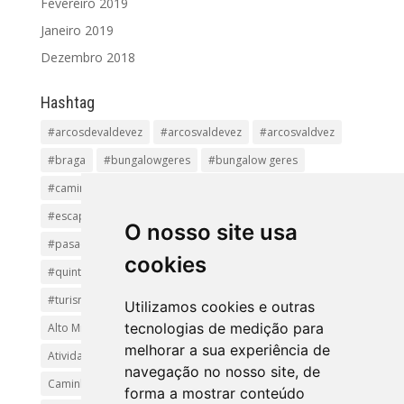
Fevereiro 2019
Janeiro 2019
Dezembro 2018
Hashtag
#arcosdevaldevez
#arcosvaldevez
#arcosvaldvez
#braga
#bungalowgeres
#bungalow geres
#caminhadas
#casageres
#ecoturismo
#ecovia
#escapadinha
#geres
#parquenacional
O nosso site usa
#pasadiços
#passadiçosdovez
#penedageres
cookies
#quintalamosa
#religião
#Sistelo
#soajo
#turismoreligioso
#turismorural
#vianadocastelo
Utilizamos cookies e outras
tecnologias de medição para
Alto Minho
Arcos de Valdevez.
Arcos Valdevez
melhorar a sua experiência de
Atividades e Passeios
aventura
Caminhadas e Passeio
navegação no nosso site, de
Caminho de Santiago
Caminho Minhoto Ribeiro
forma a mostrar conteúdo