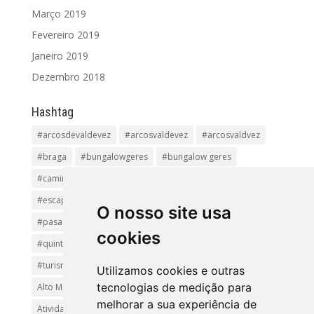
Março 2019
Fevereiro 2019
Janeiro 2019
Dezembro 2018
Hashtag
#arcosdevaldevez
#arcosvaldevez
#arcosvaldvez
#braga
#bungalowgeres
#bungalow geres
#caminhadas
#casageres
#ecoturismo
#ecovia
#escapadinha
#geres
#parquenacional
O nosso site usa
#pasadiços
#passadiçosdovez
#penedageres
cookies
#quintalamosa
#religião
#Sistelo
#soajo
#turismoreligioso
#turismorural
#vianadocastelo
Utilizamos cookies e outras
tecnologias de medição para
Alto Minho
Arcos de Valdevez.
Arcos Valdevez
melhorar a sua experiência de
Atividades e Passeios
aventura
Caminhadas e Passeio