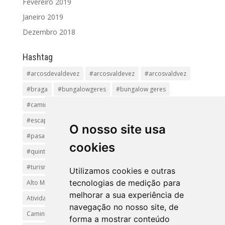
Fevereiro 2019
Janeiro 2019
Dezembro 2018
Hashtag
#arcosdevaldevez
#arcosvaldevez
#arcosvaldvez
#braga
#bungalowgeres
#bungalow geres
#caminhadas
#casageres
#ecoturismo
#ecovia
#escapadinha
#geres
#parquenacional
O nosso site usa
#pasadiços
#passadiçosdovez
#penedageres
cookies
#quintalamosa
#religião
#Sistelo
#soajo
#turismoreligioso
#turismorural
#vianadocastelo
Utilizamos cookies e outras
tecnologias de medição para
Alto Minho
Arcos de Valdevez.
Arcos Valdevez
melhorar a sua experiência de
Atividades e Passeios
aventura
Caminhadas e Passeio
navegação no nosso site, de
Caminho de Santiago
Caminho Minhoto Ribeiro
forma a mostrar conteúdo