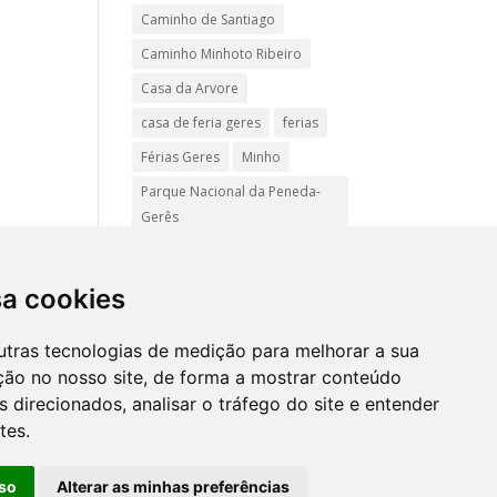
Caminho de Santiago
Caminho Minhoto Ribeiro
Casa da Arvore
casa de feria geres
ferias
Férias Geres
Minho
Parque Nacional da Peneda-
Gerês
Passadiços do Sistelo
passeios
Peregrinação
sa cookies
Pet friendly
Praias
utras tecnologias de medição para melhorar a sua
Turismo Rural Gerês
ção no nosso site, de forma a mostrar conteúdo
 direcionados, analisar o tráfego do site e entender
tes.
Mapa
site
so
Alterar as minhas preferências