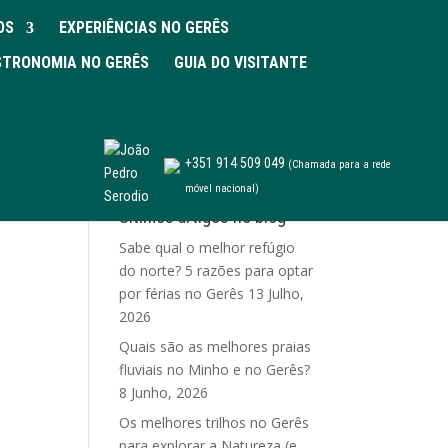
OS
EXPERIÊNCIAS NO GERÊS
TRONOMIA NO GERÊS
GUIA DO VISITANTE
+351 914 509 049
(Chamada para a rede
móvel nacional)
Últimos artigos no blog
Sabe qual o melhor refúgio
do norte? 5 razões para optar
por férias no Gerês
13 Julho,
2026
Quais são as melhores praias
fluviais no Minho e no Gerês?
8 Junho, 2026
Os melhores trilhos no Gerês
para explorar a Natureza (e