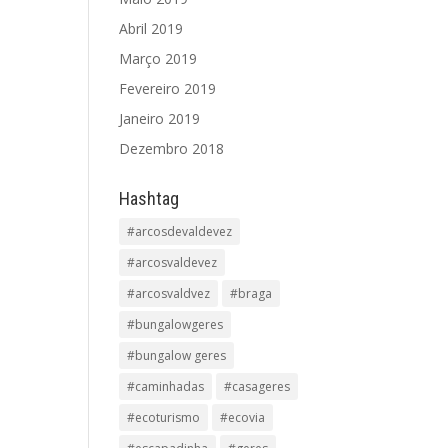
Abril 2019
Março 2019
Fevereiro 2019
Janeiro 2019
Dezembro 2018
Hashtag
#arcosdevaldevez
#arcosvaldevez
#arcosvaldvez
#braga
#bungalowgeres
#bungalow geres
#caminhadas
#casageres
#ecoturismo
#ecovia