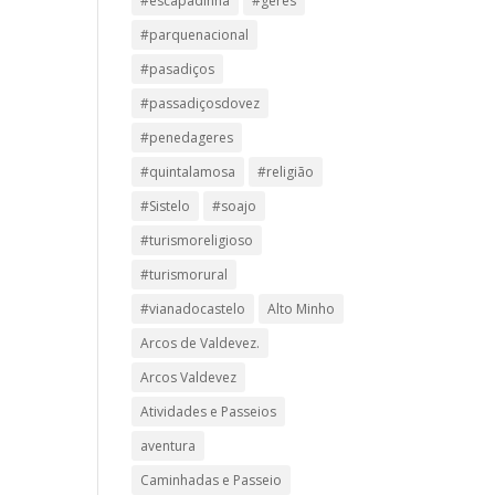
#escapadinha
#geres
#parquenacional
#pasadiços
#passadiçosdovez
#penedageres
#quintalamosa
#religião
#Sistelo
#soajo
#turismoreligioso
#turismorural
#vianadocastelo
Alto Minho
Arcos de Valdevez.
Arcos Valdevez
Atividades e Passeios
aventura
Caminhadas e Passeio