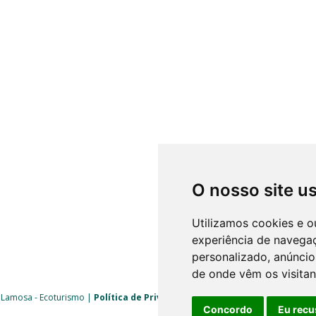
O nosso site u
Utilizamos cookies e o
experiência de navega
personalizado, anúncios
de onde vêm os visitan
 Lamosa - Ecoturismo |
Política de Privacidade
|
Livro de Reclamações
| 
Concordo
Eu recu