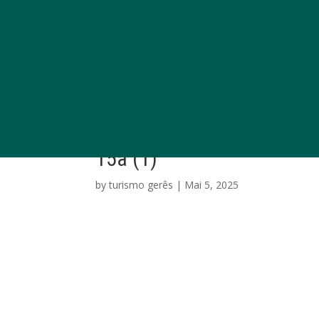
15a (1)
by
turismo gerês
|
Mai 5, 2025