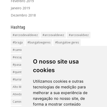
Fevereiro 2019
Janeiro 2019
Dezembro 2018
Hashtag
#arcosdevaldevez
#arcosvaldevez
#arcosvaldvez
#braga
#bungalowgeres
#bungalow geres
#caminhadas
#casageres
#ecoturismo
#ecovia
#escapadinha
#geres
#parquenacional
O nosso site usa
#pasadiços
#passadiçosdovez
#penedageres
cookies
#quintalamosa
#religião
#Sistelo
#soajo
#turismoreligioso
#turismorural
#vianadocastelo
Utilizamos cookies e outras
tecnologias de medição para
Alto Minho
Arcos de Valdevez.
Arcos Valdevez
melhorar a sua experiência de
Atividades e Passeios
aventura
Caminhadas e Passeio
navegação no nosso site, de
Caminho de Santiago
Caminho Minhoto Ribeiro
forma a mostrar conteúdo