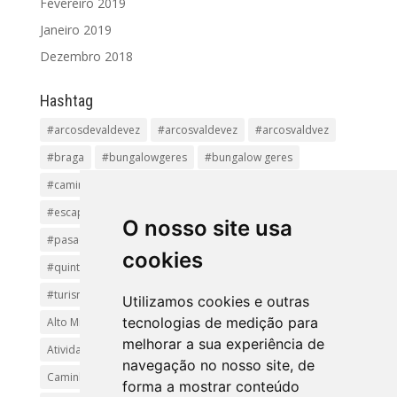
Fevereiro 2019
Janeiro 2019
Dezembro 2018
Hashtag
#arcosdevaldevez
#arcosvaldevez
#arcosvaldvez
#braga
#bungalowgeres
#bungalow geres
#caminhadas
#casageres
#ecoturismo
#ecovia
#escapadinha
#geres
#parquenacional
O nosso site usa
#pasadiços
#passadiçosdovez
#penedageres
cookies
#quintalamosa
#religião
#Sistelo
#soajo
#turismoreligioso
#turismorural
#vianadocastelo
Utilizamos cookies e outras
tecnologias de medição para
Alto Minho
Arcos de Valdevez.
Arcos Valdevez
melhorar a sua experiência de
Atividades e Passeios
aventura
Caminhadas e Passeio
navegação no nosso site, de
Caminho de Santiago
Caminho Minhoto Ribeiro
forma a mostrar conteúdo