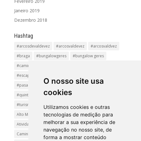
Fevereiro 2019
Janeiro 2019
Dezembro 2018
Hashtag
#arcosdevaldevez
#arcosvaldevez
#arcosvaldvez
#braga
#bungalowgeres
#bungalow geres
#caminhadas
#casageres
#ecoturismo
#ecovia
#escapadinha
#geres
#parquenacional
O nosso site usa
#pasadiços
#passadiçosdovez
#penedageres
cookies
#quintalamosa
#religião
#Sistelo
#soajo
#turismoreligioso
#turismorural
#vianadocastelo
Utilizamos cookies e outras
tecnologias de medição para
Alto Minho
Arcos de Valdevez.
Arcos Valdevez
melhorar a sua experiência de
Atividades e Passeios
aventura
Caminhadas e Passeio
navegação no nosso site, de
Caminho de Santiago
Caminho Minhoto Ribeiro
forma a mostrar conteúdo