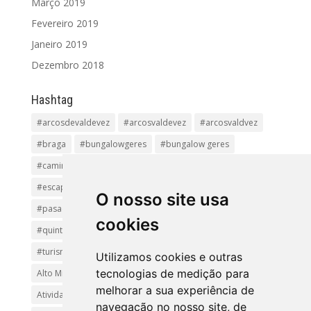
Março 2019
Fevereiro 2019
Janeiro 2019
Dezembro 2018
Hashtag
#arcosdevaldevez
#arcosvaldevez
#arcosvaldvez
#braga
#bungalowgeres
#bungalow geres
#caminhadas
#casageres
#ecoturismo
#ecovia
#escapadinha
#geres
#parquenacional
O nosso site usa
#pasadiços
#passadiçosdovez
#penedageres
cookies
#quintalamosa
#religião
#Sistelo
#soajo
#turismoreligioso
#turismorural
#vianadocastelo
Utilizamos cookies e outras
tecnologias de medição para
Alto Minho
Arcos de Valdevez.
Arcos Valdevez
melhorar a sua experiência de
Atividades e Passeios
aventura
Caminhadas e Passeio
navegação no nosso site, de