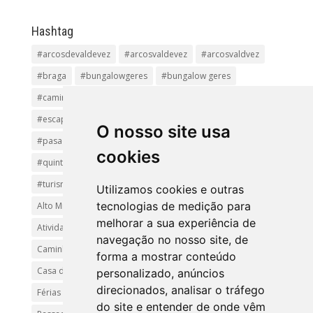
Hashtag
#arcosdevaldevez
#arcosvaldevez
#arcosvaldvez
#braga
#bungalowgeres
#bungalow geres
#caminhadas
#casageres
#ecoturismo
#ecovia
#escapadinha
#geres
#parquenacional
O nosso site usa
#pasadiços
#passadiçosdovez
#penedageres
cookies
#quintalamosa
#religião
#Sistelo
#soajo
#turismoreligioso
#turismorural
#vianadocastelo
Utilizamos cookies e outras
tecnologias de medição para
Alto Minho
Arcos de Valdevez.
Arcos Valdevez
melhorar a sua experiência de
Atividades e Passeios
aventura
Caminhadas e Passeio
navegação no nosso site, de
Caminho de Santiago
Caminho Minhoto Ribeiro
forma a mostrar conteúdo
Casa da Arvore
casa de feria geres
ferias
personalizado, anúncios
direcionados, analisar o tráfego
Férias Geres
Minho
Parque Nacional da Peneda-Gerês
do site e entender de onde vêm