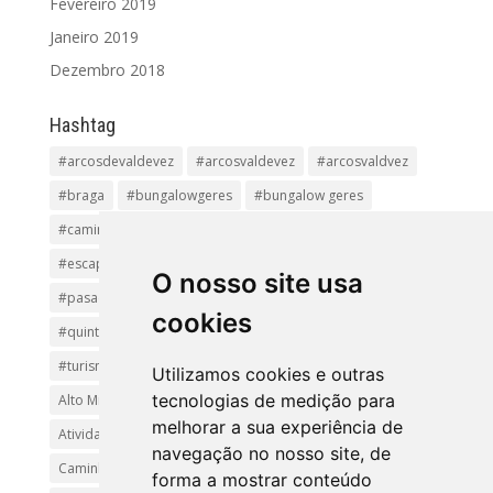
Fevereiro 2019
Janeiro 2019
Dezembro 2018
Hashtag
#arcosdevaldevez
#arcosvaldevez
#arcosvaldvez
#braga
#bungalowgeres
#bungalow geres
#caminhadas
#casageres
#ecoturismo
#ecovia
#escapadinha
#geres
#parquenacional
O nosso site usa
#pasadiços
#passadiçosdovez
#penedageres
cookies
#quintalamosa
#religião
#Sistelo
#soajo
#turismoreligioso
#turismorural
#vianadocastelo
Utilizamos cookies e outras
tecnologias de medição para
Alto Minho
Arcos de Valdevez.
Arcos Valdevez
melhorar a sua experiência de
Atividades e Passeios
aventura
Caminhadas e Passeio
navegação no nosso site, de
Caminho de Santiago
Caminho Minhoto Ribeiro
forma a mostrar conteúdo