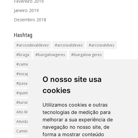
Fevereiro 2019
Janeiro 2019
Dezembro 2018
Hashtag
#arcosdevaldevez
#arcosvaldevez
#arcosvaldvez
#braga
#bungalowgeres
#bungalow geres
#caminhadas
#casageres
#ecoturismo
#ecovia
#escapadinha
#geres
#parquenacional
O nosso site usa
#pasadiços
#passadiçosdovez
#penedageres
cookies
#quintalamosa
#religião
#Sistelo
#soajo
#turismoreligioso
#turismorural
#vianadocastelo
Utilizamos cookies e outras
tecnologias de medição para
Alto Minho
Arcos de Valdevez.
Arcos Valdevez
melhorar a sua experiência de
Atividades e Passeios
aventura
Caminhadas e Passeio
navegação no nosso site, de
Caminho de Santiago
Caminho Minhoto Ribeiro
forma a mostrar conteúdo