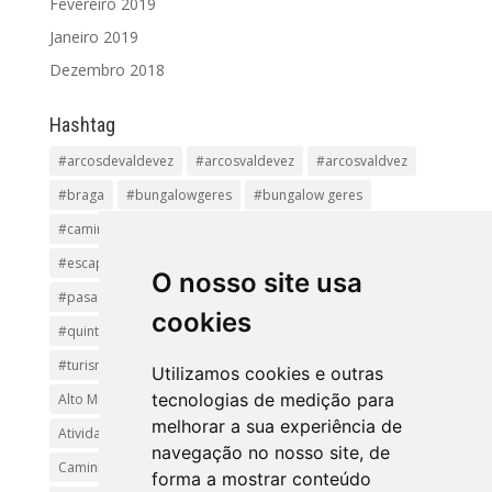
Fevereiro 2019
Janeiro 2019
Dezembro 2018
Hashtag
#arcosdevaldevez
#arcosvaldevez
#arcosvaldvez
#braga
#bungalowgeres
#bungalow geres
#caminhadas
#casageres
#ecoturismo
#ecovia
#escapadinha
#geres
#parquenacional
O nosso site usa
#pasadiços
#passadiçosdovez
#penedageres
cookies
#quintalamosa
#religião
#Sistelo
#soajo
#turismoreligioso
#turismorural
#vianadocastelo
Utilizamos cookies e outras
tecnologias de medição para
Alto Minho
Arcos de Valdevez.
Arcos Valdevez
melhorar a sua experiência de
Atividades e Passeios
aventura
Caminhadas e Passeio
navegação no nosso site, de
Caminho de Santiago
Caminho Minhoto Ribeiro
forma a mostrar conteúdo