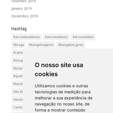
Fevereiro 2019
Janeiro 2019
Dezembro 2018
Hashtag
#arcosdevaldevez
#arcosvaldevez
#arcosvaldvez
#braga
#bungalowgeres
#bungalow geres
#caminhadas
#casageres
#ecoturismo
#ecovia
#escapadinha
#geres
#parquenacional
O nosso site usa
#pasadiços
#passadiçosdovez
#penedageres
cookies
#quintalamosa
#religião
#Sistelo
#soajo
#turismoreligioso
#turismorural
#vianadocastelo
Utilizamos cookies e outras
tecnologias de medição para
Alto Minho
Arcos de Valdevez.
Arcos Valdevez
melhorar a sua experiência de
Atividades e Passeios
aventura
Caminhadas e Passeio
navegação no nosso site, de
Caminho de Santiago
Caminho Minhoto Ribeiro
forma a mostrar conteúdo