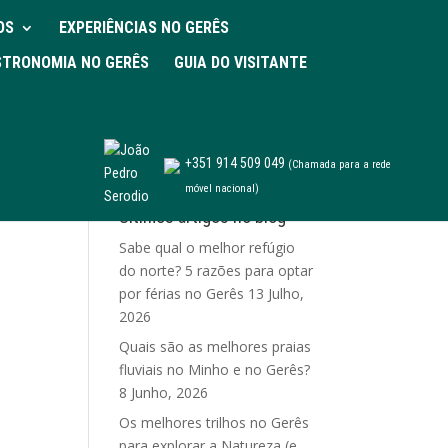
OS
EXPERIÊNCIAS NO GERÊS
TRONOMIA NO GERÊS
GUIA DO VISITANTE
+351 914 509 049
(Chamada para a rede
móvel nacional)
Últimos artigos no blog
Sabe qual o melhor refúgio
do norte? 5 razões para optar
por férias no Gerês
13 Julho,
2026
Quais são as melhores praias
fluviais no Minho e no Gerês?
8 Junho, 2026
Os melhores trilhos no Gerês
para explorar a Natureza (e