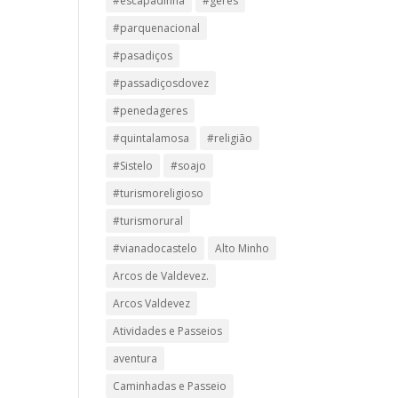
#escapadinha
#geres
#parquenacional
#pasadiços
#passadiçosdovez
#penedageres
#quintalamosa
#religião
#Sistelo
#soajo
#turismoreligioso
#turismorural
#vianadocastelo
Alto Minho
Arcos de Valdevez.
Arcos Valdevez
Atividades e Passeios
aventura
Caminhadas e Passeio