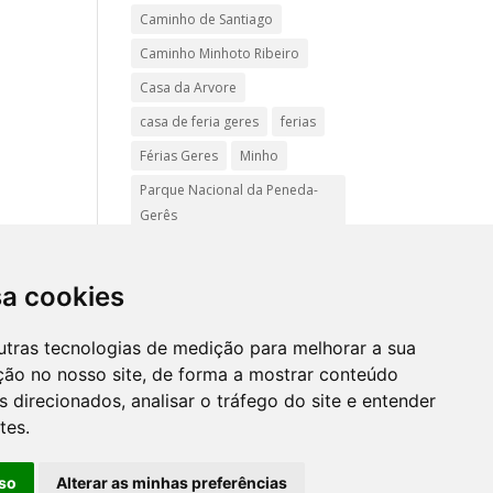
Caminho de Santiago
Caminho Minhoto Ribeiro
Casa da Arvore
casa de feria geres
ferias
Férias Geres
Minho
Parque Nacional da Peneda-
Gerês
Passadiços do Sistelo
passeios
Peregrinação
sa cookies
Pet friendly
Praias
utras tecnologias de medição para melhorar a sua
Turismo Rural Gerês
ção no nosso site, de forma a mostrar conteúdo
 direcionados, analisar o tráfego do site e entender
tes.
Mapa
site
so
Alterar as minhas preferências