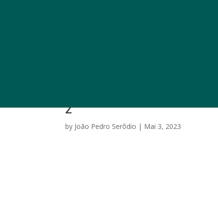
2
by
João Pedro Serôdio
|
Mai 3, 2023