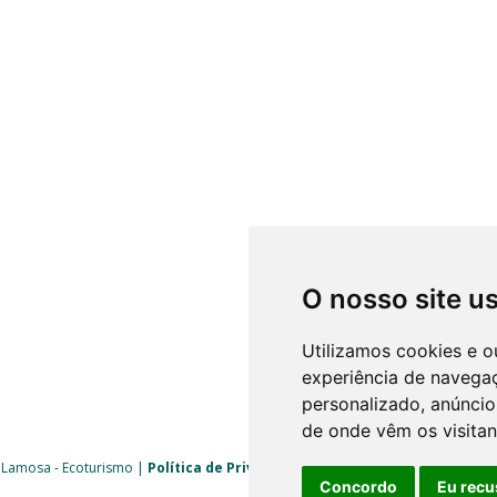
O nosso site u
Utilizamos cookies e o
experiência de navega
personalizado, anúncios
de onde vêm os visitan
 Lamosa - Ecoturismo |
Política de Privacidade
|
Livro de Reclamações
| 
Concordo
Eu recu