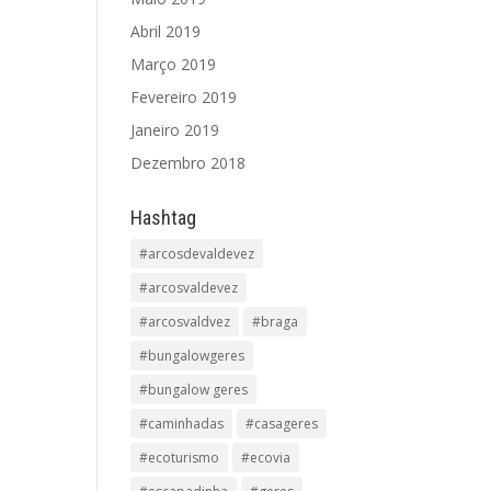
Abril 2019
Março 2019
Fevereiro 2019
Janeiro 2019
Dezembro 2018
Hashtag
#arcosdevaldevez
#arcosvaldevez
#arcosvaldvez
#braga
#bungalowgeres
#bungalow geres
#caminhadas
#casageres
#ecoturismo
#ecovia