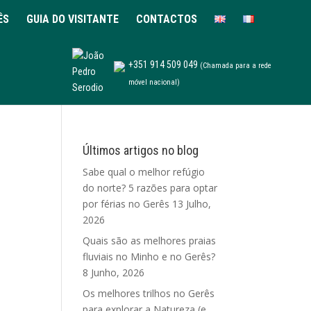
ÊS
GUIA DO VISITANTE
CONTACTOS
+351 914 509 049
(Chamada para a rede
móvel nacional)
Últimos artigos no blog
Sabe qual o melhor refúgio
do norte? 5 razões para optar
por férias no Gerês
13 Julho,
2026
Quais são as melhores praias
fluviais no Minho e no Gerês?
8 Junho, 2026
Os melhores trilhos no Gerês
para explorar a Natureza (e