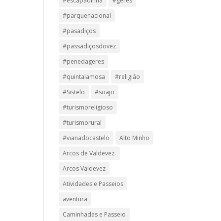
#escapadinha
#geres
#parquenacional
#pasadiços
#passadiçosdovez
#penedageres
#quintalamosa
#religião
#Sistelo
#soajo
#turismoreligioso
#turismorural
#vianadocastelo
Alto Minho
Arcos de Valdevez.
Arcos Valdevez
Atividades e Passeios
aventura
Caminhadas e Passeio