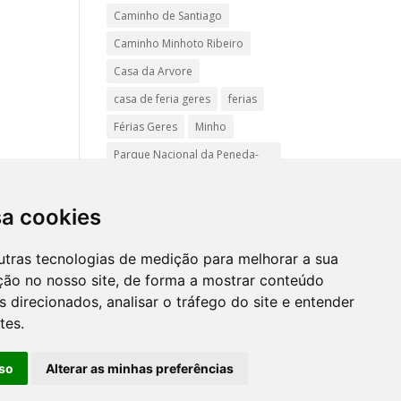
Caminho de Santiago
Caminho Minhoto Ribeiro
Casa da Arvore
casa de feria geres
ferias
Férias Geres
Minho
Parque Nacional da Peneda-
Gerês
Passadiços do Sistelo
sa cookies
passeios
Peregrinação
utras tecnologias de medição para melhorar a sua
Pet friendly
Praias
ção no nosso site, de forma a mostrar conteúdo
Turismo Rural Gerês
 direcionados, analisar o tráfego do site e entender
tes.
so
Alterar as minhas preferências
Mapa
site