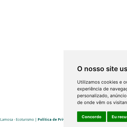
O nosso site u
Utilizamos cookies e o
experiência de navega
personalizado, anúncios
de onde vêm os visitan
Concordo
Eu recu
 Lamosa - Ecoturismo |
Política de Privacidade
|
Livro de Reclamações
| 