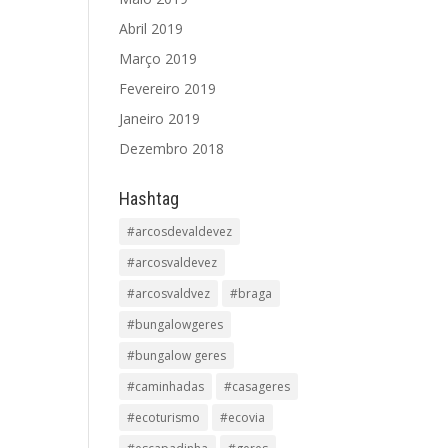
Abril 2019
Março 2019
Fevereiro 2019
Janeiro 2019
Dezembro 2018
Hashtag
#arcosdevaldevez
#arcosvaldevez
#arcosvaldvez
#braga
#bungalowgeres
#bungalow geres
#caminhadas
#casageres
#ecoturismo
#ecovia