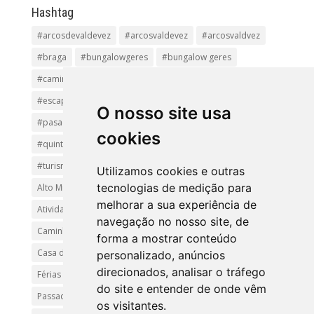
Hashtag
#arcosdevaldevez
#arcosvaldevez
#arcosvaldvez
#braga
#bungalowgeres
#bungalow geres
#caminhadas
#casageres
#ecoturismo
#ecovia
#escapadinha
#geres
#parquenacional
O nosso site usa
#pasadiços
#passadiçosdovez
#penedageres
cookies
#quintalamosa
#religião
#Sistelo
#soajo
#turismoreligioso
#turismorural
#vianadocastelo
Utilizamos cookies e outras
tecnologias de medição para
Alto Minho
Arcos de Valdevez.
Arcos Valdevez
melhorar a sua experiência de
Atividades e Passeios
aventura
Caminhadas e Passeio
navegação no nosso site, de
Caminho de Santiago
Caminho Minhoto Ribeiro
forma a mostrar conteúdo
Casa da Arvore
casa de feria geres
ferias
personalizado, anúncios
direcionados, analisar o tráfego
Férias Geres
Minho
Parque Nacional da Peneda-Gerês
do site e entender de onde vêm
Passadiços do Sistelo
passeios
Peregrinação
os visitantes.