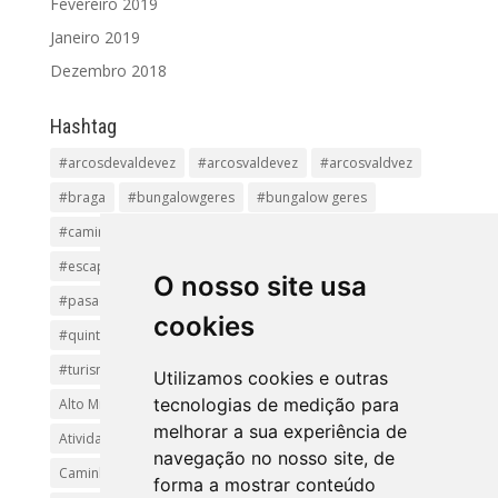
Fevereiro 2019
Janeiro 2019
Dezembro 2018
Hashtag
#arcosdevaldevez
#arcosvaldevez
#arcosvaldvez
#braga
#bungalowgeres
#bungalow geres
#caminhadas
#casageres
#ecoturismo
#ecovia
#escapadinha
#geres
#parquenacional
O nosso site usa
#pasadiços
#passadiçosdovez
#penedageres
cookies
#quintalamosa
#religião
#Sistelo
#soajo
#turismoreligioso
#turismorural
#vianadocastelo
Utilizamos cookies e outras
tecnologias de medição para
Alto Minho
Arcos de Valdevez.
Arcos Valdevez
melhorar a sua experiência de
Atividades e Passeios
aventura
Caminhadas e Passeio
navegação no nosso site, de
Caminho de Santiago
Caminho Minhoto Ribeiro
forma a mostrar conteúdo