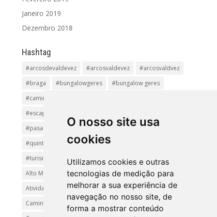
Janeiro 2019
Dezembro 2018
Hashtag
#arcosdevaldevez
#arcosvaldevez
#arcosvaldvez
#braga
#bungalowgeres
#bungalow geres
#caminhadas
#casageres
#ecoturismo
#ecovia
#escapadinha
#geres
#parquenacional
O nosso site usa
#pasadiços
#passadiçosdovez
#penedageres
cookies
#quintalamosa
#religião
#Sistelo
#soajo
#turismoreligioso
#turismorural
#vianadocastelo
Utilizamos cookies e outras
tecnologias de medição para
Alto Minho
Arcos de Valdevez.
Arcos Valdevez
melhorar a sua experiência de
Atividades e Passeios
aventura
Caminhadas e Passeio
navegação no nosso site, de
Caminho de Santiago
Caminho Minhoto Ribeiro
forma a mostrar conteúdo